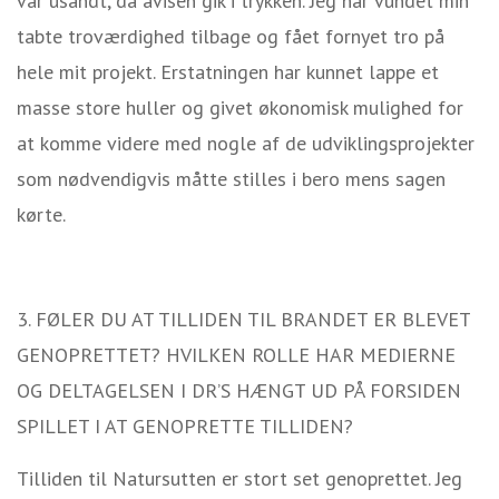
var usandt, da avisen gik i trykken. Jeg har vundet min
tabte troværdighed tilbage og fået fornyet tro på
hele mit projekt. Erstatningen har kunnet lappe et
masse store huller og givet økonomisk mulighed for
at komme videre med nogle af de udviklingsprojekter
som nødvendigvis måtte stilles i bero mens sagen
kørte.
3. FØLER DU AT TILLIDEN TIL BRANDET ER BLEVET
GENOPRETTET? HVILKEN ROLLE HAR MEDIERNE
OG DELTAGELSEN I DR’S HÆNGT UD PÅ FORSIDEN
SPILLET I AT GENOPRETTE TILLIDEN?
Tilliden til Natursutten er stort set genoprettet. Jeg