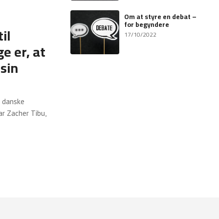
Om at styre en debat –
for begyndere
il
17/10/2022
e er, at
 sin
m danske
ar Zacher Tibu,