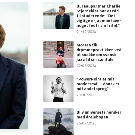
Bureaupartner Charlie
Stjerneklar har et råd
til studerende: “Det
vigtige er, at man laver
noget fedt i sin fritid.”
21/11/2024
Morten fik
drømmepraktikken ved
at snakke om svensk
jazz til sin samtale
22/05/2024
”PowerPoint er mit
modersmål – dansk er
mit andetsprog”
28/10/2023
Bliv universets hersker
med drejebogen
26/07/2023