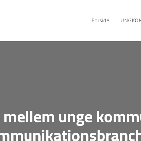
Forside
UNGKOM
o mellem unge komm
mmunikationsbranc