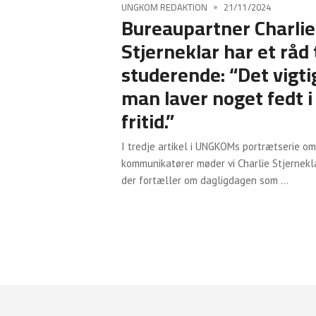
UNGKOM REDAKTION
21/11/2024
Bureaupartner Charlie
Stjerneklar har et råd t
studerende: “Det vigtig
man laver noget fedt i
fritid.”
I tredje artikel i UNGKOMs portrætserie o
kommunikatører møder vi Charlie Stjernekl
der fortæller om dagligdagen som ...
CONTINUE READING