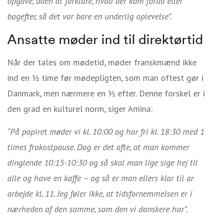
opgave, uden at forklare, hvad der kom forud eller
bagefter, så det var bare en underlig oplevelse”.
Ansatte møder ind til direktørtid
Når der tales om mødetid, møder franskmænd ikke
ind en ½ time før mødepligten, som man oftest gør i
Danmark, men nærmere en ½ efter. Denne forskel er i
den grad en kulturel norm, siger Amina:
“På papiret møder vi kl. 10:00 og har fri kl. 18:30 med 1
times frokostpause. Dog er det ofte, at man kommer
dinglende 10:15-10:30 og så skal man lige sige hej til
alle og have en kaffe – og så er man ellers klar til ar
arbejde kl. 11. Jeg føler ikke, at tidsfornemmelsen er i
nærheden af den samme, som den vi danskere har”.