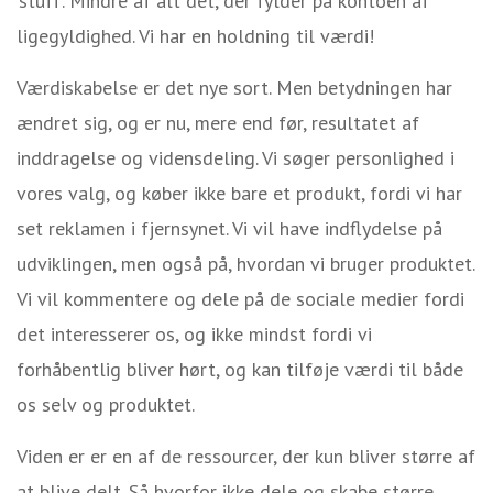
’stuff’. Mindre af alt det, der fylder på kontoen af
ligegyldighed. Vi har en holdning til værdi!
Værdiskabelse er det nye sort. Men betydningen har
ændret sig, og er nu, mere end før, resultatet af
inddragelse og vidensdeling. Vi søger personlighed i
vores valg, og køber ikke bare et produkt, fordi vi har
set reklamen i fjernsynet. Vi vil have indflydelse på
udviklingen, men også på, hvordan vi bruger produktet.
Vi vil kommentere og dele på de sociale medier fordi
det interesserer os, og ikke mindst fordi vi
forhåbentlig bliver hørt, og kan tilføje værdi til både
os selv og produktet.
Viden er er en af de ressourcer, der kun bliver større af
at blive delt. Så hvorfor ikke dele og skabe større