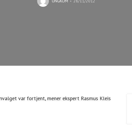
UNGKOM
28/11/2012
envalget var fortjent, mener ekspert Rasmus Kleis