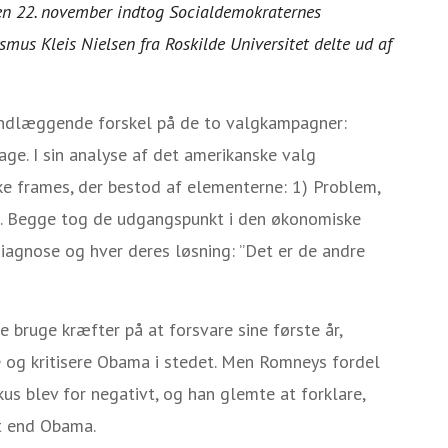
en 22. november indtog Socialdemokraternes
smus Kleis Nielsen fra Roskilde Universitet delte ud af
undlæggende forskel på de to valgkampagner:
ge. I sin analyse af det amerikanske valg
ke frames, der bestod af elementerne: 1) Problem,
g. Begge tog de udgangspunkt i den økonomiske
iagnose og hver deres løsning: ”Det er de andre
 bruge kræfter på at forsvare sine første år,
 og kritisere Obama i stedet. Men Romneys fordel
s blev for negativt, og han glemte at forklare,
t end Obama.