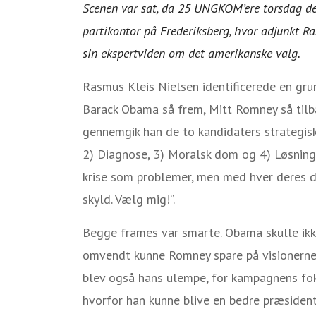
Scenen var sat, da 25 UNGKOM’ere torsdag d
partikontor på Frederiksberg, hvor adjunkt Ra
sin ekspertviden om det amerikanske valg.
Rasmus Kleis Nielsen identificerede en gr
Barack Obama så frem, Mitt Romney så tilba
gennemgik han de to kandidaters strategis
2) Diagnose, 3) Moralsk dom og 4) Løsnin
krise som problemer, men med hver deres d
skyld. Vælg mig!”.
Begge frames var smarte. Obama skulle ikke
omvendt kunne Romney spare på visionerne
blev også hans ulempe, for kampagnens foku
hvorfor han kunne blive en bedre præsiden