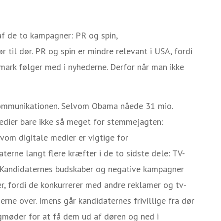
af de to kampagner: PR og spin,
til dør. PR og spin er mindre relevant i USA, fordi
mark følger med i nyhederne. Derfor når man ikke
kommunikationen. Selvom Obama nåede 31 mio.
medier bare ikke så meget for stemmejagten:
vom digitale medier er vigtige for
rne langt flere kræfter i de to sidste dele: TV-
. Kandidaternes budskaber og negative kampagner
er, fordi de konkurrerer med andre reklamer og tv-
merne over. Imens går kandidaternes frivillige fra dør
lgmøder for at få dem ud af døren og ned i