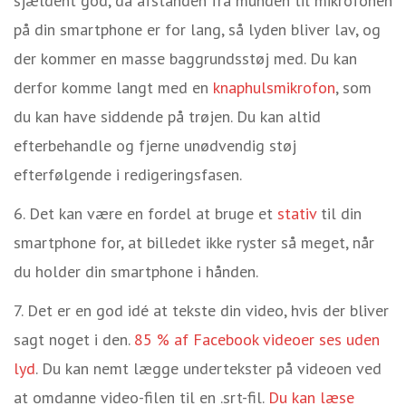
sjældent god, da afstanden fra munden til mikrofonen
på din smartphone er for lang, så lyden bliver lav, og
der kommer en masse baggrundsstøj med. Du kan
derfor komme langt med en
knaphulsmikrofon
, som
du kan have siddende på trøjen. Du kan altid
efterbehandle og fjerne unødvendig støj
efterfølgende i redigeringsfasen
.
Det kan være en fordel at bruge et
stativ
til din
smartphone for, at billedet ikke ryster så meget, når
du holder din smartphone i hånden.
Det er en god idé at tekste din video, hvis der bliver
sagt noget i den.
85 % af Facebook videoer ses uden
lyd
.
Du kan nemt lægge undertekster på videoen ved
at omdanne video-filen til en
.srt-fil.
Du kan læse