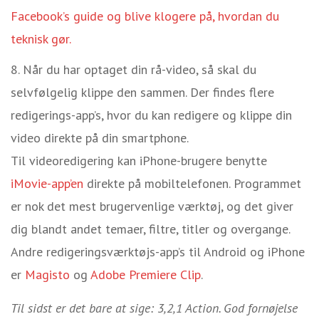
Facebook’s guide og blive klogere på, hvordan du
teknisk gør.
Når du har optaget din rå-video, så skal du
selvfølgelig klippe den sammen. Der findes flere
redigerings-app’s, hvor du kan redigere og klippe din
video direkte på din smartphone.
Til videoredigering kan iPhone-brugere benytte
iMovie-app’en
direkte på mobiltelefonen.
Programmet
er nok det mest brugervenlige værktøj,
og det giver
dig blandt andet temaer, filtre
, titler og overgange.
Andre redigeringsværktøjs-app’s til Android og iPhone
er
Magisto
og
Adobe Premiere Clip
.
Til sidst er det bare at sige: 3,2,1 Action. God fornøjelse