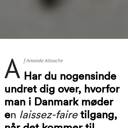
A
f Amanda Allouche
Har du nogensinde
undret dig over, hvorfor
man i Danmark møder
e
n
laissez-faire
tilgang,
når det kommer til