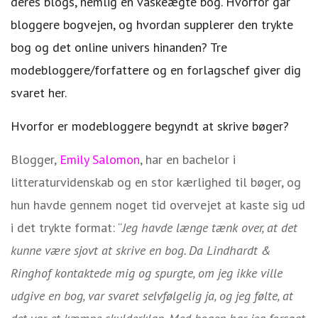
deres blogs, nemlig en vaskeægte bog. Hvorfor går
bloggere bogvejen, og hvordan supplerer den trykte
bog og det online univers hinanden? Tre
modebloggere/forfattere og en forlagschef giver dig
svaret her.
Hvorfor er modebloggere begyndt at skrive bøger?
Blogger,
Emily Salomon
, har en bachelor i
litteraturvidenskab og en stor kærlighed til bøger, og
hun havde gennem noget tid overvejet at kaste sig ud
i det trykte format: “
Jeg havde længe tænk over, at det
kunne være sjovt at skrive en bog. Da Lindhardt &
Ringhof kontaktede mig og spurgte, om jeg ikke ville
udgive en bog, var svaret selvfølgelig ja, og jeg følte, at