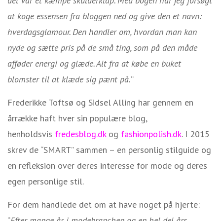
det var et kæmpe skulderklap. Med bogen har jeg forsøgt
at koge essensen fra bloggen ned og give den et navn:
hverdagsglamour. Den handler om, hvordan man kan
nyde og sætte pris på de små ting, som på den måde
afføder energi og glæde. Alt fra at købe en buket
blomster til at klæde sig pænt på.
”
Frederikke Toftsø og Sidsel Alling har gennem en
årrække haft hver sin populære blog,
henholdsvis
fredesblog.dk
og
fashionpolish.dk
. I 2015
skrev de “SMART” sammen – en personlig stilguide og
en refleksion over deres interesse for mode og deres
egen personlige stil.
For dem handlede det om at have noget på hjerte:
“
Efter mange år i modebranchen og en hel del års