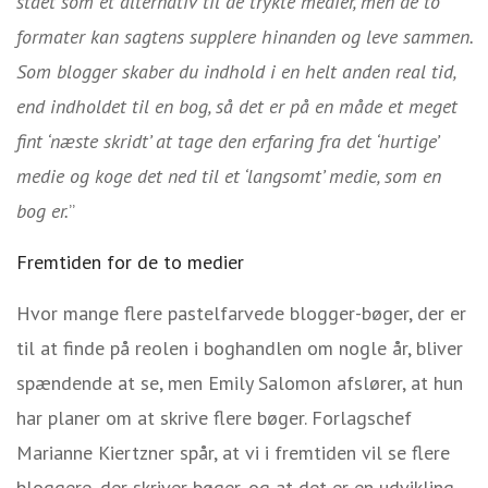
stået som et alternativ til de trykte medier, men de to
formater kan sagtens supplere hinanden og leve sammen.
Som blogger skaber du indhold i en helt anden real tid,
end indholdet til en bog, så det er på en måde et meget
fint ‘næste skridt’ at tage den erfaring fra det ‘hurtige’
medie og koge det ned til et ‘langsomt’ medie, som en
bog er.
”
Fremtiden for de to medier
Hvor mange flere pastelfarvede blogger-bøger, der er
til at finde på reolen i boghandlen om nogle år, bliver
spændende at se, men Emily Salomon afslører, at hun
har planer om at skrive flere bøger. Forlagschef
Marianne Kiertzner spår, at vi i fremtiden vil se flere
bloggere, der skriver bøger, og at det er en udvikling,