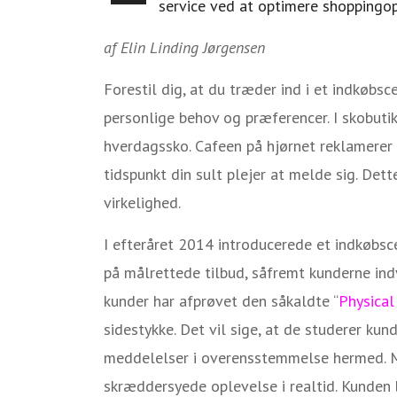
service ved at optimere shoppingop
af Elin Linding Jørgensen
Forestil dig, at du træder ind i et indkøbsc
personlige behov og præferencer. I skobutik
hverdagssko. Cafeen på hjørnet reklamerer 
tidspunkt din sult plejer at melde sig. Dette
virkelighed.
I efteråret 2014 introducerede et indkøbsce
på målrettede tilbud, såfremt kunderne indv
kunder har afprøvet den såkaldte “
Physical
sidestykke. Det vil sige, at de studerer ku
meddelelser i overensstemmelse hermed. M
skræddersyede oplevelse i realtid. Kunden b