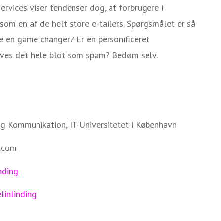
rvices viser tendenser dog, at forbrugere i
om en af de helt store e-tailers. Spørgsmålet er så
e en game changer? Er en personificeret
leves det hele blot som spam? Bedøm selv.
og Kommunikation, IT-Universitetet i København
O.com
nding
elinlinding