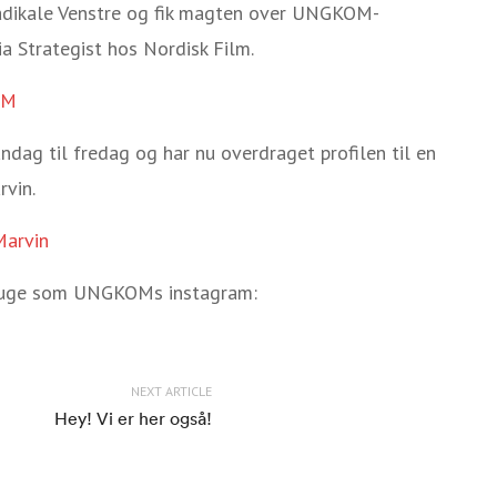
adikale Venstre og fik magten over UNGKOM-
dia Strategist hos Nordisk Film.
OM
ndag til fredag og har nu overdraget profilen til en
vin.
Marvin
ts uge som UNGKOMs instagram:
NEXT ARTICLE
Hey! Vi er her også!