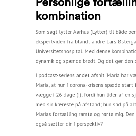
Personlige fortælli
kombination
Som sagt lytter Aarhus (Lytter) til både p
ekspertviden fra blandt andre Lars Østerg
Universitetshospital. Med denne kombinati
dynamik og spænde bredt. Og det gør den 
I podcast-seriens andet afsnit ‘Maria har v
Maria, at hun i corona-krisens spæde start 
vægge i 26 dage (!), fordi hun lider af en
med sin kæreste på afstand; hun sad på alt
Marias fortælling ramte og rørte mig. Den 
også sætter din i perspektiv?