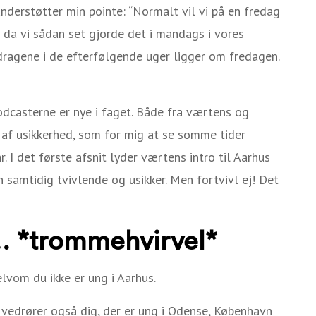
derstøtter min pointe: “Normalt vil vi på en fredag
da vi sådan set gjorde det i mandags i vores
ndragene i de efterfølgende uger ligger om fredagen.
odcasterne er nye i faget. Både fra værtens og
d af usikkerhed, som for mig at se somme tider
 I det første afsnit lyder værtens intro til Aarhus
samtidig tvivlende og usikker. Men fortvivl ej! Det
… *trommehvirvel*
lvom du ikke er ung i Aarhus.
vedrører også dig, der er ung i Odense, København