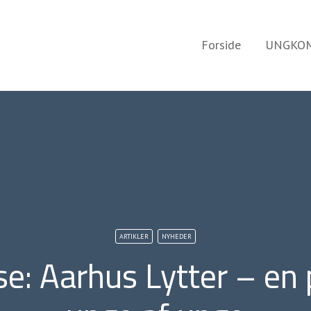
Forside
UNGKOM
ARTIKLER
NYHEDER
e: Aarhus Lytter – en p