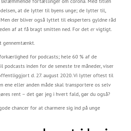
er skræmmende fortællinger om corona. Med titlen
sen, at de lytter til byens unge; de lytter til,
Men der bliver også lyttet til eksperters gyldne råd
gheden af at få bragt smitten ned. For det
er
vigtigt.
st gennemtænkt.
 forkærlighed for podcasts; hele 60 % af de
il podcasts inden for de seneste tre måneder, viser
ffentliggjort d. 27. august 2020. Vi lytter oftest til
 den ene eller anden måde skal transportere os selv
 gøres rent – det gør jeg i hvert fald, gør du også?
 gode chancer for at charmere sig ind på unge