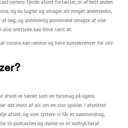
st-seriens fjerde afsnit fortæller, er af helt anden
rona, og nu lugter og smager alt meget anderledes,
er af løg, og almindelig postevand smagte af olie
 alle smittede kan blive ramt af.
 at corona kan ramme og have konsekvenser for
alle
izer?
ste afsnit er tænkt som en forsmag på ugens
r det mest af alt om en stor spoiler. I afsnittet
dje afsnit, og som lyttere vi får et sammendrag,
ytte til podcasten og danne os et indtryk heraf.