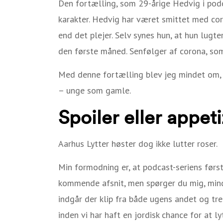
Den fortælling, som 29-årige Hedvig i podca
karakter. Hedvig har været smittet med co
end det plejer. Selv synes hun, at hun lugt
den første måned. Senfølger af corona, som
Med denne fortælling blev jeg mindet om,
– unge som gamle.
Spoiler eller appet
Aarhus Lytter høster dog ikke lutter roser.
Min formodning er, at podcast-seriens før
kommende afsnit, men spørger du mig, minde
indgår der klip fra både ugens andet og tre
inden vi har haft en jordisk chance for at l