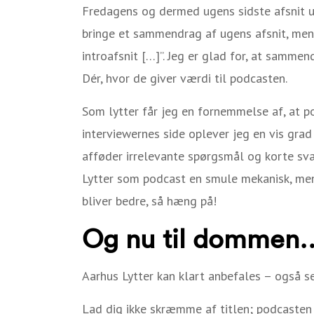
Fredagens og dermed ugens sidste afsnit un
bringe et sammendrag af ugens afsnit, men 
introafsnit […]”. Jeg er glad for, at samme
Dér, hvor de giver værdi til podcasten.
Som lytter får jeg en fornemmelse af, at p
interviewernes side oplever jeg en vis gra
afføder irrelevante spørgsmål og korte svar.
Lytter som podcast en smule mekanisk, men 
bliver bedre, så hæng på!
Og nu til dommen
Aarhus Lytter kan klart anbefales – også se
Lad dig ikke skræmme af titlen; podcasten 