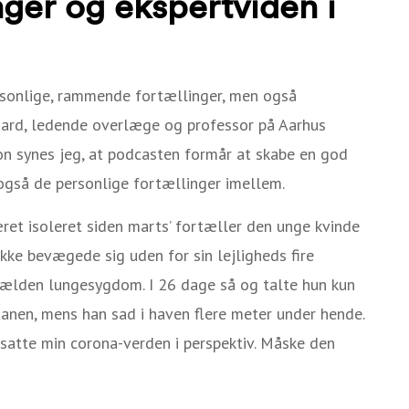
nger og ekspertviden i
ersonlige, rammende fortællinger, men også
aard, ledende overlæge og professor på Aarhus
on synes jeg, at podcasten formår at skabe en god
også de personlige fortællinger imellem.
æret isoleret siden marts’ fortæller den unge kvinde
ikke bevægede sig uden for sin lejligheds fire
 sjælden lungesygdom. I 26 dage så og talte hun kun
anen, mens han sad i haven flere meter under hende.
satte min corona-verden i perspektiv. Måske den