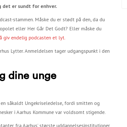
g det er sundt for enhver.
odcast-stammen. Måske du er stødt på den, da du
opolet eller Her Går Det Godt? Eller måske du
å giv endelig podcasten et lyt.
hus Lytter. Anmeldelsen tager udgangspunkt i den
og dine unge
 en såkaldt Ungekriseledelse, fordi smitten og
esker i Aarhus Kommune var voldsomt stigende.
anter fra Aarhus’ største uddannelsesinstitutioner