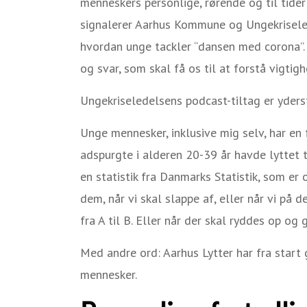
menneskers personlige, rørende og til tid
signalerer Aarhus Kommune og Ungekriseledel
hvordan unge tackler “dansen med corona”. 
og svar, som skal få os til at forstå vigti
Ungekriseledelsens podcast-tiltag er yder
Unge mennesker, inklusive mig selv, har en
adspurgte i alderen 20-39 år havde lyttet t
en statistik fra Danmarks Statistik, som er o
dem, når vi skal slappe af, eller når vi på
fra A til B. Eller når der skal ryddes op og
Med andre ord: Aarhus Lytter har fra start
mennesker.