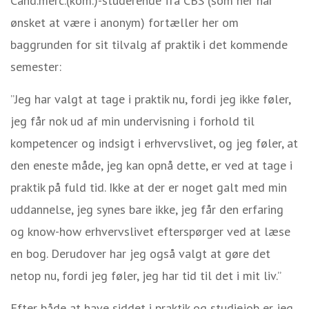
Cand.merc.(kom.)-studerende fra CBS (som her har
ønsket at være i anonym) fortæller her om
baggrunden for sit tilvalg af praktik i det kommende
semester:
”Jeg har valgt at tage i praktik nu, fordi jeg ikke føler,
jeg får nok ud af min undervisning i forhold til
kompetencer og indsigt i erhvervslivet, og jeg føler, at
den eneste måde, jeg kan opnå dette, er ved at tage i
praktik på fuld tid. Ikke at der er noget galt med min
uddannelse, jeg synes bare ikke, jeg får den erfaring
og know-how erhvervslivet efterspørger ved at læse
en bog. Derudover har jeg også valgt at gøre det
netop nu, fordi jeg føler, jeg har tid til det i mit liv.”
Efter både at have siddet i praktik og studiejob er jeg