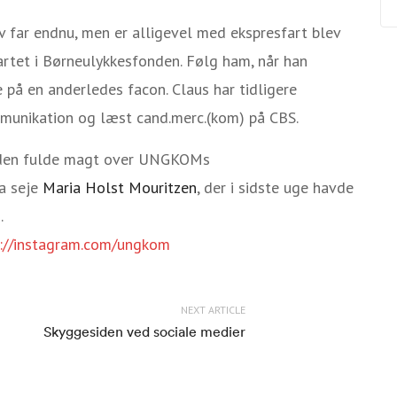
elv far endnu, men er alligevel med ekspresfart blev
startet i Børneulykkesfonden. Følg ham, når han
 på en anderledes facon. Claus har tidligere
mmunikation og læst cand.merc.(kom) på CBS.
e den fulde magt over UNGKOMs
a seje
Maria Holst Mouritzen
, der i sidste uge havde
.
p://instagram.com/ungkom
NEXT ARTICLE
Skyggesiden ved sociale medier