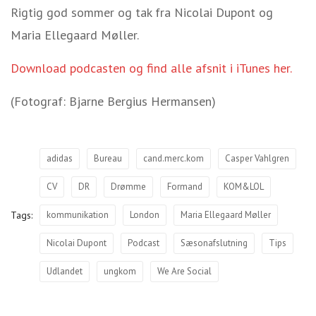
Rigtig god sommer og tak fra Nicolai Dupont og
Maria Ellegaard Møller.
Download podcasten og find alle afsnit i iTunes her.
(Fotograf: Bjarne Bergius Hermansen)
adidas
Bureau
cand.merc.kom
Casper Vahlgren
CV
DR
Drømme
Formand
KOM&LOL
Tags:
kommunikation
London
Maria Ellegaard Møller
Nicolai Dupont
Podcast
Sæsonafslutning
Tips
Udlandet
ungkom
We Are Social