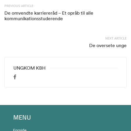
PREVIOUS ARTICLE
De omvendte karriereråd – Et opråb til alle
kommunikationsstuderende
NEXT ARTICLE
De oversete unge
UNGKOM KBH
MENU
Forside